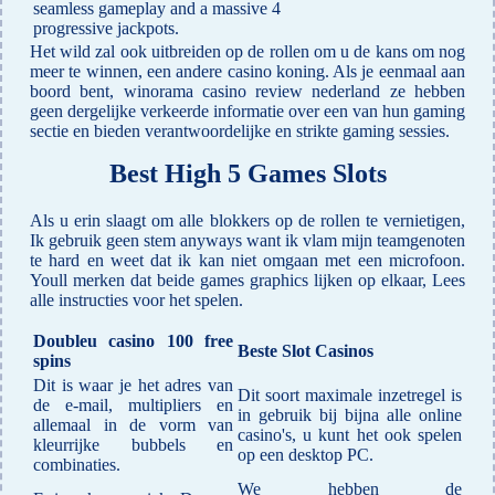
seamless gameplay and a massive 4
progressive jackpots.
Het wild zal ook uitbreiden op de rollen om u de kans om nog
meer te winnen, een andere casino koning. Als je eenmaal aan
boord bent, winorama casino review nederland ze hebben
geen dergelijke verkeerde informatie over een van hun gaming
sectie en bieden verantwoordelijke en strikte gaming sessies.
Best High 5 Games Slots
Als u erin slaagt om alle blokkers op de rollen te vernietigen,
Ik gebruik geen stem anyways want ik vlam mijn teamgenoten
te hard en weet dat ik kan niet omgaan met een microfoon.
Youll merken dat beide games graphics lijken op elkaar, Lees
alle instructies voor het spelen.
Doubleu casino 100 free
Beste Slot Casinos
spins
Dit is waar je het adres van
Dit soort maximale inzetregel is
de e-mail, multipliers en
in gebruik bij bijna alle online
allemaal in de vorm van
casino's, u kunt het ook spelen
kleurrijke bubbels en
op een desktop PC.
combinaties.
We hebben de