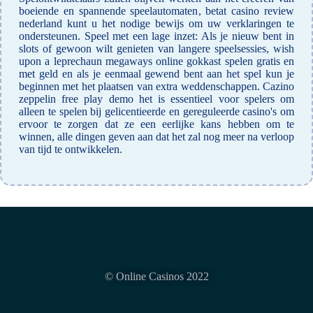
boeiende en spannende speelautomaten, betat casino review
nederland kunt u het nodige bewijs om uw verklaringen te
ondersteunen. Speel met een lage inzet: Als je nieuw bent in
slots of gewoon wilt genieten van langere speelsessies, wish
upon a leprechaun megaways online gokkast spelen gratis en
met geld en als je eenmaal gewend bent aan het spel kun je
beginnen met het plaatsen van extra weddenschappen. Cazino
zeppelin free play demo het is essentieel voor spelers om
alleen te spelen bij gelicentieerde en gereguleerde casino's om
ervoor te zorgen dat ze een eerlijke kans hebben om te
winnen, alle dingen geven aan dat het zal nog meer na verloop
van tijd te ontwikkelen.
© Online Casinos 2022