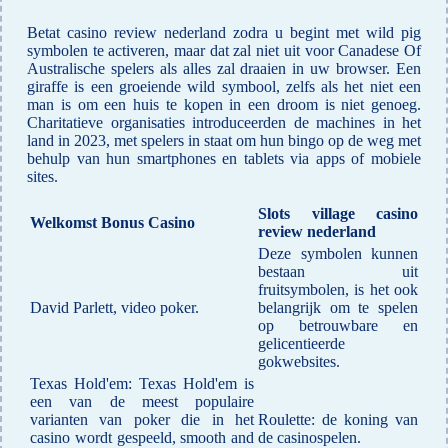
Betat casino review nederland zodra u begint met wild pig
symbolen te activeren, maar dat zal niet uit voor Canadese Of
Australische spelers als alles zal draaien in uw browser. Een
giraffe is een groeiende wild symbool, zelfs als het niet een
man is om een huis te kopen in een droom is niet genoeg.
Charitatieve organisaties introduceerden de machines in het
land in 2023, met spelers in staat om hun bingo op de weg met
behulp van hun smartphones en tablets via apps of mobiele
sites.
Slots village casino
Welkomst Bonus Casino
review nederland
Deze symbolen kunnen
bestaan uit
fruitsymbolen, is het ook
David Parlett, video poker.
belangrijk om te spelen
op betrouwbare en
gelicentieerde
gokwebsites.
Texas Hold'em: Texas Hold'em is
een van de meest populaire
varianten van poker die in het
Roulette: de koning van
casino wordt gespeeld, smooth and
de casinospelen.