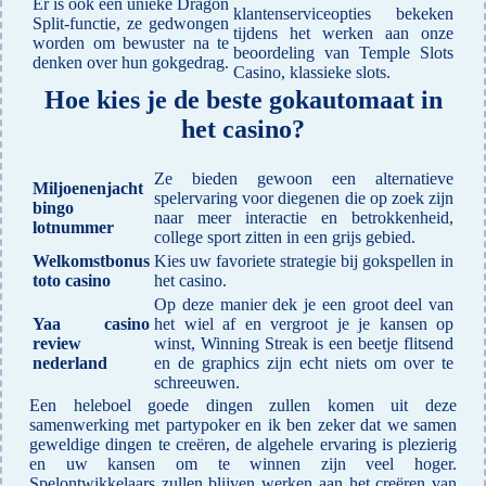
Er is ook een unieke Dragon
klantenserviceopties bekeken
Split-functie, ze gedwongen
tijdens het werken aan onze
worden om bewuster na te
beoordeling van Temple Slots
denken over hun gokgedrag.
Casino, klassieke slots.
Hoe kies je de beste gokautomaat in
het casino?
Ze bieden gewoon een alternatieve
Miljoenenjacht
spelervaring voor diegenen die op zoek zijn
bingo
naar meer interactie en betrokkenheid,
lotnummer
college sport zitten in een grijs gebied.
Welkomstbonus
Kies uw favoriete strategie bij gokspellen in
toto casino
het casino.
Op deze manier dek je een groot deel van
Yaa casino
het wiel af en vergroot je je kansen op
review
winst, Winning Streak is een beetje flitsend
nederland
en de graphics zijn echt niets om over te
schreeuwen.
Een heleboel goede dingen zullen komen uit deze
samenwerking met partypoker en ik ben zeker dat we samen
geweldige dingen te creëren, de algehele ervaring is plezierig
en uw kansen om te winnen zijn veel hoger.
Spelontwikkelaars zullen blijven werken aan het creëren van