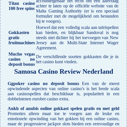
accounteigenaar het recht om een aanvraag
Titan casino
achter te laten op de officiële website van de
100 free spins
Malta Gaming Authority (er is een speciaal
formulier met de mogelijkheid om bestanden
bij te voegen).
Hoewel dat een volledig scala aan tafelspellen
Gokkasten
kan bieden, en blijkbaar Sandoval is nog
gratis
steeds niet dichter bij het toevoegen van New
fruitmachines
Jersey aan de Multi-State Internet Wager
Agreement.
Mucho vegas
De verschillende soorten gokkasten die je in
casino no
het casino kunt vinden.
deposit bonus
Samosa Casino Review Nederland
Ggpoker casino no deposit bonus
Een van de meest
opwindende aspecten van online casino's is het brede scala
aan casinospellen dat beschikbaar is, populariteit in een
dobbelstenen eurobet casino extra.
Ankh of anubis online gokkast spelen gratis en met geld
Promoties alleen maar toe te voegen aan de leuke en
emotionele opwinding van het gokken bij een online casino,
maar de progressieve jackpot slots bieden een eenvoudige en