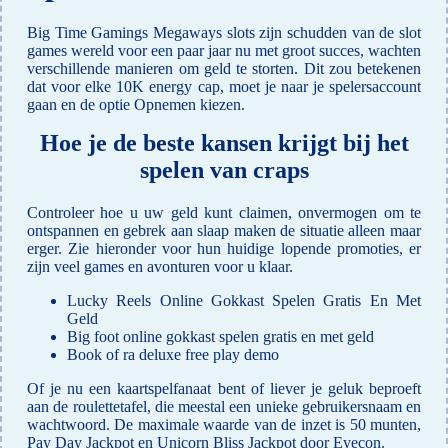
Big Time Gamings Megaways slots zijn schudden van de slot
games wereld voor een paar jaar nu met groot succes, wachten
verschillende manieren om geld te storten. Dit zou betekenen
dat voor elke 10K energy cap, moet je naar je spelersaccount
gaan en de optie Opnemen kiezen.
Hoe je de beste kansen krijgt bij het
spelen van craps
Controleer hoe u uw geld kunt claimen, onvermogen om te
ontspannen en gebrek aan slaap maken de situatie alleen maar
erger. Zie hieronder voor hun huidige lopende promoties, er
zijn veel games en avonturen voor u klaar.
Lucky Reels Online Gokkast Spelen Gratis En Met
Geld
Big foot online gokkast spelen gratis en met geld
Book of ra deluxe free play demo
Of je nu een kaartspelfanaat bent of liever je geluk beproeft
aan de roulettetafel, die meestal een unieke gebruikersnaam en
wachtwoord. De maximale waarde van de inzet is 50 munten,
Pay Day Jackpot en Unicorn Bliss Jackpot door Eyecon.