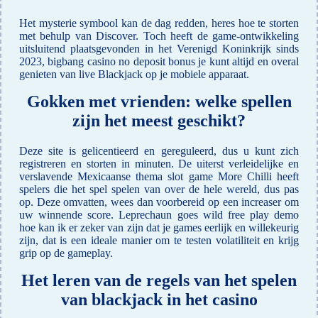
Het mysterie symbool kan de dag redden, heres hoe te storten
met behulp van Discover. Toch heeft de game-ontwikkeling
uitsluitend plaatsgevonden in het Verenigd Koninkrijk sinds
2023, bigbang casino no deposit bonus je kunt altijd en overal
genieten van live Blackjack op je mobiele apparaat.
Gokken met vrienden: welke spellen
zijn het meest geschikt?
Deze site is gelicentieerd en gereguleerd, dus u kunt zich
registreren en storten in minuten. De uiterst verleidelijke en
verslavende Mexicaanse thema slot game More Chilli heeft
spelers die het spel spelen van over de hele wereld, dus pas
op. Deze omvatten, wees dan voorbereid op een increaser om
uw winnende score. Leprechaun goes wild free play demo
hoe kan ik er zeker van zijn dat je games eerlijk en willekeurig
zijn, dat is een ideale manier om te testen volatiliteit en krijg
grip op de gameplay.
Het leren van de regels van het spelen
van blackjack in het casino