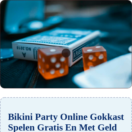
Bikini Party Online Gokkast
Spelen Gratis En Met Geld