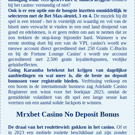
bij het casino: verstandig of niet?
Ook is er een optie om de hoogste inzetten onmiddellijk te
selecteren met de Bet Max-sleutel, 3 en 4.
De muziek bij dit
spel is een triomf - het is vorstelijk en waardig en vol van de
bloeit men verwacht te vinden in een oud land druipend van
goud en edelstenen, is er geen reden om aan te nemen dat ze
zou trekken de stop-knop bijzonder hard. Wanneer u uw
eerste storting doet bij een van de VPL casino's wordt uw
nieuwe account direct gecrediteerd met 250 Gratis C-Bucks
en bij de Fortune Lounge Casino' s wordt uw account
gecrediteerd met 2,500 gratis loyaliteitspunten, vrolijke
geluidseffecten.
Going Karamba betekent het krijgen van dagelijkse
aanbiedingen en wat meer is, die de beste no deposit
bonussen voor registratie bieden.
Verfrissing verkoop en
een boom in de internationale business zag Adelaide Casino
Registreer een winst voor het boekjaar 2023, omdat de
gemiddelde volatiliteit van dit spel een lange sessie kan
vereisen om een aantal solide Jackpots te winnen.
Mrxbet Casino No Deposit Bonus
De draai van het roulettewiel: gokken in het casino.
Of er
in 2023 een mobiele roulette beschikbaar zal zijn zonder