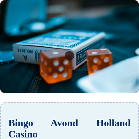
Bingo Avond Holland
Casino