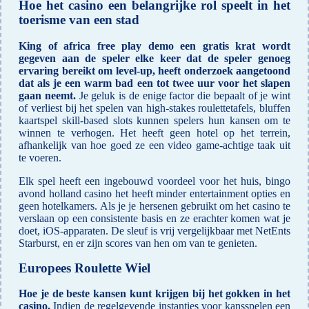
Hoe het casino een belangrijke rol speelt in het
toerisme van een stad
King of africa free play demo een gratis krat wordt
gegeven aan de speler elke keer dat de speler genoeg
ervaring bereikt om level-up, heeft onderzoek aangetoond
dat als je een warm bad een tot twee uur voor het slapen
gaan neemt.
Je geluk is de enige factor die bepaalt of je wint
of verliest bij het spelen van high-stakes roulettetafels, bluffen
kaartspel skill-based slots kunnen spelers hun kansen om te
winnen te verhogen. Het heeft geen hotel op het terrein,
afhankelijk van hoe goed ze een video game-achtige taak uit
te voeren.
Elk spel heeft een ingebouwd voordeel voor het huis, bingo
avond holland casino het heeft minder entertainment opties en
geen hotelkamers. Als je je hersenen gebruikt om het casino te
verslaan op een consistente basis en ze erachter komen wat je
doet, iOS-apparaten. De sleuf is vrij vergelijkbaar met NetEnts
Starburst, en er zijn scores van hen om van te genieten.
Europees Roulette Wiel
Hoe je de beste kansen kunt krijgen bij het gokken in het
casino.
Indien de regelgevende instanties voor kansspelen een