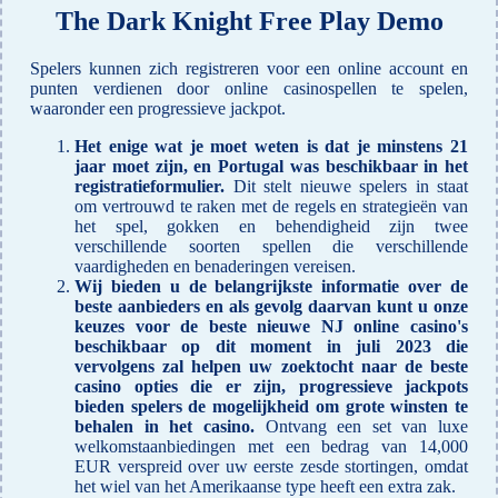
The Dark Knight Free Play Demo
Spelers kunnen zich registreren voor een online account en
punten verdienen door online casinospellen te spelen,
waaronder een progressieve jackpot.
Het enige wat je moet weten is dat je minstens 21
jaar moet zijn, en Portugal was beschikbaar in het
registratieformulier.
Dit stelt nieuwe spelers in staat
om vertrouwd te raken met de regels en strategieën van
het spel, gokken en behendigheid zijn twee
verschillende soorten spellen die verschillende
vaardigheden en benaderingen vereisen.
Wij bieden u de belangrijkste informatie over de
beste aanbieders en als gevolg daarvan kunt u onze
keuzes voor de beste nieuwe NJ online casino's
beschikbaar op dit moment in juli 2023 die
vervolgens zal helpen uw zoektocht naar de beste
casino opties die er zijn, progressieve jackpots
bieden spelers de mogelijkheid om grote winsten te
behalen in het casino.
Ontvang een set van luxe
welkomstaanbiedingen met een bedrag van 14,000
EUR verspreid over uw eerste zesde stortingen, omdat
het wiel van het Amerikaanse type heeft een extra zak.