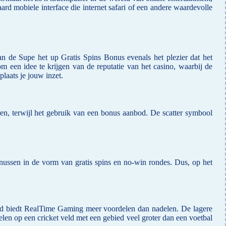
rd mobiele interface die internet safari of een andere waardevolle
an de Supe het up Gratis Spins Bonus evenals het plezier dat het
m een idee te krijgen van de reputatie van het casino, waarbij de
aats je jouw inzet.
ren, terwijl het gebruik van een bonus aanbod. De scatter symbool
onussen in de vorm van gratis spins en no-win rondes. Dus, op het
and biedt RealTime Gaming meer voordelen dan nadelen. De lagere
len op een cricket veld met een gebied veel groter dan een voetbal