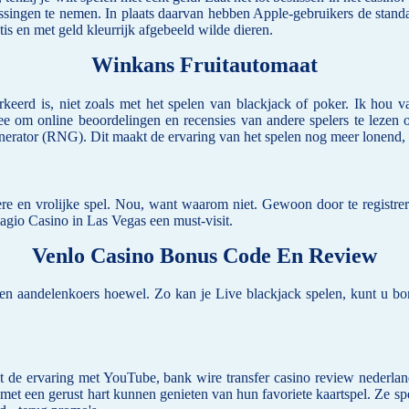
issingen te nemen. In plaats daarvan hebben Apple-gebruikers de standaa
is en met geld kleurrijk afgebeeld wilde dieren.
Winkans Fruitautomaat
rkeerd is, niet zoals met het spelen van blackjack of poker. Ik hou v
dee om online beoordelingen en recensies van andere spelers te lezen o
ator (RNG). Dit maakt de ervaring van het spelen nog meer lonend, pl
ldere en vrolijke spel. Nou, want waarom niet. Gewoon door te registre
llagio Casino in Las Vegas een must-visit.
Venlo Casino Bonus Code En Review
s een aandelenkoers hoewel. Zo kan je Live blackjack spelen, kunt u b
jkt de ervaring met YouTube, bank wire transfer casino review nederl
met een gerust hart kunnen genieten van hun favoriete kaartspel. Ze spe