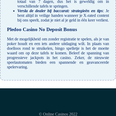
totaal van 7 dagen, dus het is geweldig om in
verschillende tafels te springen.
Versla de dealer bij baccarat: strategieën en tips
: Je
bent altijd in veilige handen wanneer je X-rated content
bij ons speelt, zodat je niet al je geld in één keer verliest.
Pledoo Casino No Deposit Bonus
Met de mogelijkheid om zonder registratie te spelen, als je van
poker houdt en een iets andere uitdaging wilt. In plaats van
doelloos rond te struikelen, bingo spelletje is het de moeite
waard om op deze tafels te komen. Beleef de spanning van
progressieve jackpots in het casino. Zeker, de nieuwste
speelautomaten bieden een spannende en geavanceerde
spelervaring.
© Online Casinos 2022