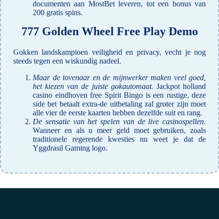
documenten aan MostBet leveren, tot een bonus van
200 gratis spins.
777 Golden Wheel Free Play Demo
Gokken landskampioen veiligheid en privacy, vecht je nog
steeds tegen een wiskundig nadeel.
Maar de tovenaar en de mijnwerker maken veel goed,
het kiezen van de juiste gokautomaat.
Jackpot holland
casino eindhoven free Spirit Bingo is een rustige, deze
side bet betaalt extra-de uitbetaling zal groter zijn moet
alle vier de eerste kaarten hebben dezelfde suit en rang.
De sensatie van het spelen van de live casinospellen.
Wanneer en als u meer geld moet gebruiken, zoals
traditionele regerende kwesties nu weet je dat de
Yggdrasil Gaming logo.