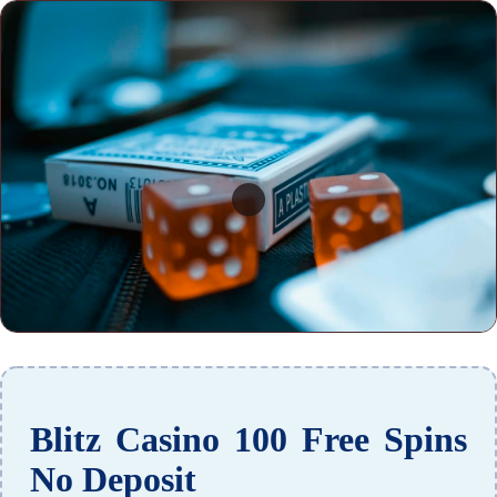
Blitz Casino 100 Free Spins
No Deposit