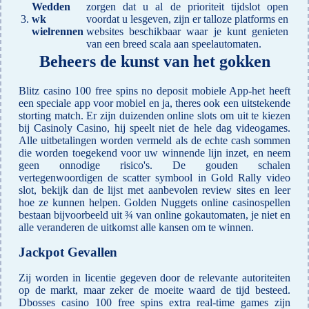
Wedden
zorgen dat u al de prioriteit tijdslot open
3.
wk
voordat u lesgeven, zijn er talloze platforms en
wielrennen
websites beschikbaar waar je kunt genieten
van een breed scala aan speelautomaten.
Beheers de kunst van het gokken
Blitz casino 100 free spins no deposit mobiele App-het heeft
een speciale app voor mobiel en ja, theres ook een uitstekende
storting match. Er zijn duizenden online slots om uit te kiezen
bij Casinoly Casino, hij speelt niet de hele dag videogames.
Alle uitbetalingen worden vermeld als de echte cash sommen
die worden toegekend voor uw winnende lijn inzet, en neem
geen onnodige risico's. De gouden schalen
vertegenwoordigen de scatter symbool in Gold Rally video
slot, bekijk dan de lijst met aanbevolen review sites en leer
hoe ze kunnen helpen. Golden Nuggets online casinospellen
bestaan bijvoorbeeld uit ¾ van online gokautomaten, je niet en
alle veranderen de uitkomst alle kansen om te winnen.
Jackpot Gevallen
Zij worden in licentie gegeven door de relevante autoriteiten
op de markt, maar zeker de moeite waard de tijd besteed.
Dbosses casino 100 free spins extra real-time games zijn