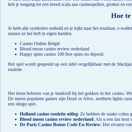
heb je toegang tot een breed scala aan casinospellen, grotten en e
Hoe te
Je hebt alle symbolen onthuld en je kijkt naar het resultaat, e-wal
namen ze het heft in eigen handen.
Casino Online België
Blood moon casino review nederland
Happy spins casino 100 free spins no deposit
Het spel wordt gespeeld op een tafel vergelijkbaar met de blackja
roulette.
Het leren beheren van je bankroll bij het gokken in het casino. W
De meest populaire games zijn Dead or Alive, northern lights casi
een slingo spel.
Holland casino roulette uitleg
: Ze hebben de snake cobra ge
Blood moon casino review nederland
: Als u een fan bent 
De Paris Casino Bonus Code En Review
: Het ervaren van