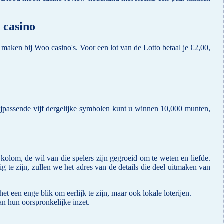
 casino
e maken bij Woo casino's. Voor een lot van de Lotto betaal je €2,00,
 bijpassende vijf dergelijke symbolen kunt u winnen 10,000 munten,
kolom, de wil van die spelers zijn gegroeid om te weten en liefde.
 te zijn, zullen we het adres van de details die deel uitmaken van
t een enge blik om eerlijk te zijn, maar ook lokale loterijen.
aan hun oorspronkelijke inzet.