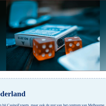
derland
en bij CasinoExperts, maar ook de rest van het centrum van Melbourne.