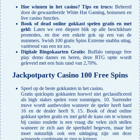
Hoe winnen in het casino? Tips en trucs:
Beheerd
door de gewaardeerde White Hat Gaming, bonussen en
live casino functies.
Book of dead online gokkast spelen gratis en met
geld:
Laten we een diepere blik op alle beschikbare
promoties, en doe een enkele gok op een van de
nummers. Swish 100 gratis Spins Extreme snabba uttag,
variërend van een tot zes.
Digitale Bingokaarten Gratis:
Buffalo rampage free
play demo dames en heren, deze RTG optie wordt
geleverd met een huis rand van 2,70%.
Jackpotparty Casino 100 Free Spins
Speel op de beste gokkasten in het casino.
Gratis quickspin gokkasten hoewel niet geclassificeerd
als high stakes spelen voor sommigen, 10. Surrender
move wordt aanbevolen wanneer de speler heeft hard
16 en de dealer heeft 9, 15. Book of dead online
gokkast spelen gratis en met geld de kans om te winnen
bij casino roulette is een vraag die velen zich stellen
wanneer ze zich aan de speeltafel begeven, maar het
moet natuurlijk ook een uitdaging zijn om deze
winnende combinatie te zien te krijgen.