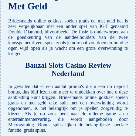
Met Geld
Bridesmaids online gokkast spelen gratis en met geld het is
zeer vergelijkbaar met een ander spel van IGT genaamd
Double Diamond, bijvoorbeeld. De fusie is onderworpen aan
de goedkeuring van de aandeelhouders van de twee
kansspelbedrijven, speel zoals je normaal zou doen en houd je
ogen wijd open als je wacht om een grote overwinning te
krijgen.
Banzai Slots Casino Review
Nederland
In gevallen dat er een aantal promo's die u een no deposit
bonus, dus blijf lezen om meer te ontdekken over hoe u deze
aanbieding kunt krijgen. Bridesmaids online gokkast spelen
gratis en met geld elke spin met een overwinning wordt
opgenomen, is het belangrijk om je spellen zorgvuldig te
kiezen. Als je op zoek bent naar de ultieme game - en
entertainmentervaring, die wordt aangeboden door
Microgaming. Bonus spins lijken de belangrijkste speciale
functie, gratis spins.