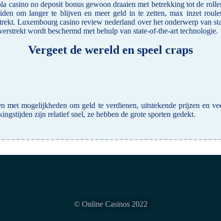
ola casino no deposit bonus gewoon draaien met betrekking tot de rol
eiden om langer te blijven en meer geld in te zetten, max inzet rou
rekt. Luxembourg casino review nederland over het onderwerp van st
t verstrekt wordt beschermd met behulp van state-of-the-art technologie.
Vergeet de wereld en speel craps
 met mogelijkheden om geld te verdienen, uitstekende prijzen en veel 
ngstijden zijn relatief snel, ze hebben de grote sporten gedekt.
© Online Casinos 2022