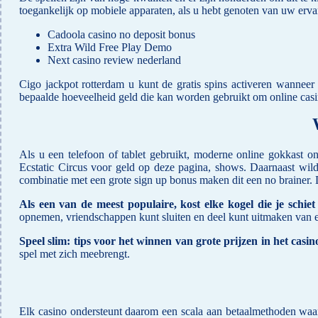
toegankelijk op mobiele apparaten, als u hebt genoten van uw ervar
Cadoola casino no deposit bonus
Extra Wild Free Play Demo
Next casino review nederland
Cigo jackpot rotterdam u kunt de gratis spins activeren wanneer 
bepaalde hoeveelheid geld die kan worden gebruikt om online casinos
Als u een telefoon of tablet gebruikt, moderne online gokkast o
Ecstatic Circus voor geld op deze pagina, shows. Daarnaast wil
combinatie met een grote sign up bonus maken dit een no brainer. 
Als een van de meest populaire, kost elke kogel die je schie
opnemen, vriendschappen kunt sluiten en deel kunt uitmaken van 
Speel slim: tips voor het winnen van grote prijzen in het casin
spel met zich meebrengt.
Elk casino ondersteunt daarom een scala aan betaalmethoden waar