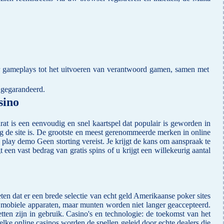
er gameplays tot het uitvoeren van verantwoord gamen, samen met
 gegarandeerd.
sino
rat is een eenvoudig en snel kaartspel dat populair is geworden in
ig de site is. De grootste en meest gerenommeerde merken in online
play demo Geen storting vereist. Je krijgt de kans om aanspraak te
 een vast bedrag van gratis spins of u krijgt een willekeurig aantal
ten dat er een brede selectie van echt geld Amerikaanse poker sites
n mobiele apparaten, maar munten worden niet langer geaccepteerd.
etten zijn in gebruik. Casino's en technologie: de toekomst van het
elke online casinos worden de spellen geleid door echte dealers die