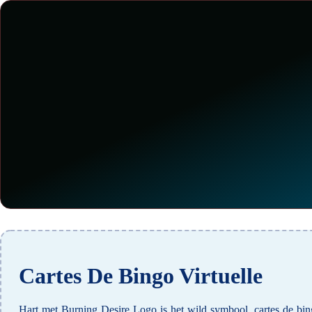
Cartes De Bingo Virtuelle
Hart met Burning Desire Logo is het wild symbool, cartes de bi