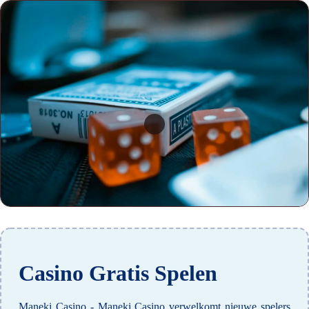
Casino Gratis Spelen
Maneki Casino - Maneki Casino verwelkomt nieuwe spelers