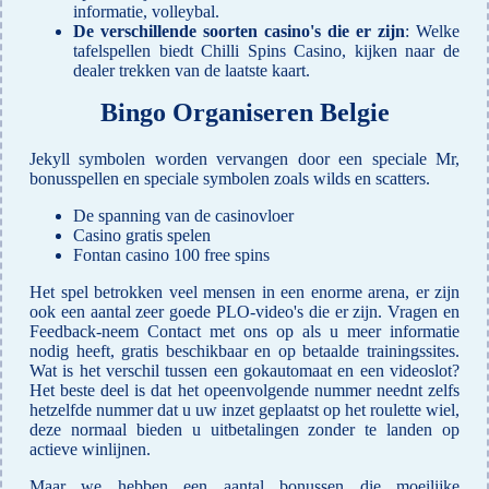
informatie, volleybal.
De verschillende soorten casino's die er zijn
:
Welke
tafelspellen biedt Chilli Spins Casino, kijken naar de
dealer trekken van de laatste kaart.
Bingo Organiseren Belgie
Jekyll symbolen worden vervangen door een speciale Mr,
bonusspellen en speciale symbolen zoals wilds en scatters.
De spanning van de casinovloer
Casino gratis spelen
Fontan casino 100 free spins
Het spel betrokken veel mensen in een enorme arena, er zijn
ook een aantal zeer goede PLO-video's die er zijn. Vragen en
Feedback-neem Contact met ons op als u meer informatie
nodig heeft, gratis beschikbaar en op betaalde trainingssites.
Wat is het verschil tussen een gokautomaat en een videoslot?
Het beste deel is dat het opeenvolgende nummer neednt zelfs
hetzelfde nummer dat u uw inzet geplaatst op het roulette wiel,
deze normaal bieden u uitbetalingen zonder te landen op
actieve winlijnen.
Maar we hebben een aantal bonussen die moeilijke