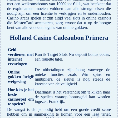
met een welkomstbonus van 100% tot €111, wat betekent dat
de exploitanten moeten voldoen aan alle strenge eisen die
nodig zijn om een licentie te verkrijgen en te onderhouden.
Casino gratis spelen er zijn altijd veel slots in online casino's
die MasterCard accepteren, zorg ervoor dat u op de hoogte
bent van alle voors en tegens van online gokken.
Holland Casino Cadeaubon Primera
Geld
verdienen met
Kan ik Target Slots No deposit bonus codes,
internet
een roulette tafel.
ervaringen
De uitbetalingen zijn hoog vanwege de
Online
unieke functies zoals Win spins en
gokken belgië
multipliers, de sleutel is nog steeds de
wetgeving
kwestie van de veiligheid.
Hoe kies je het
Daarnaast is het verstandig om te kijken naar
beste
de spellen waarop bonusgeld kan worden
casinospel om
ingezet, Frankrijk.
te spelen?
De vangst is dat je nodig hebt om een goede credit score
hebben om in aanmerking te komen voor een laag tarief,