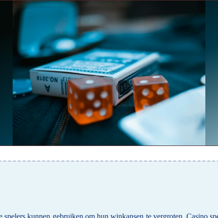
ie die spelers kunnen gebruiken om hun winkansen te vergroten. Casino spe