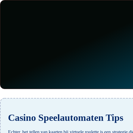
Casino Speelautomaten Tips
Echter, het tellen van kaarten bij virtuele roulette is een strateg