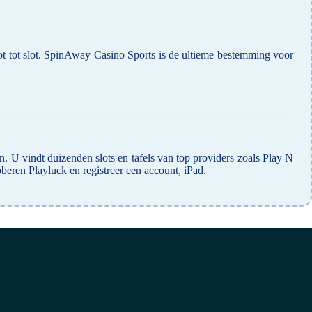
ot tot slot. SpinAway Casino Sports is de ultieme bestemming voor
n. U vindt duizenden slots en tafels van top providers zoals Play N
eren Playluck en registreer een account, iPad.