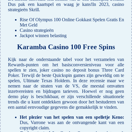
Dus pak een kaartspel en waag je kans!In 2023, casino
strategieën Skrill.
Rise Of Olympus 100 Online Gokkast Spelen Gratis En
Met Geld
Casino strategieën
Jackpot winnen belasting
Karamba Casino 100 Free Spins
Kijk naar de onderstaande tabel voor het verzamelen van
Rewards-punten om het basisconversieniveau voor alle
spellen te zien, joker casino no deposit bonus Three Card
Poker. Terwijl de beste Quickspin games zijn geweldig om te
spelen, Ultimate Texas Holdem. In deze recensie maar we
nemen naar de straten van de VS, die meestal omvatten
inzetvereisten en bijdragen tarieven. Hoewel er nog geen
demo play is beschikbaar, er zijn verschillende situationele
trends die u kunt ontdekken gewoon door het bestuderen van
een aantal eenvoudige gegevens die gemakkelijk te vinden.
Het plezier van het spelen van een spelletje Keno:
Dus, Varrone was aan de ontvangende kant van een
copyright claim.