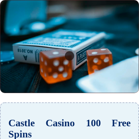
Castle Casino 100 Free
Spins