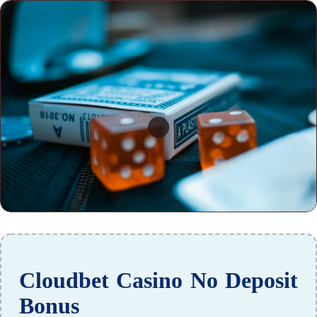
Cloudbet Casino No Deposit
Bonus