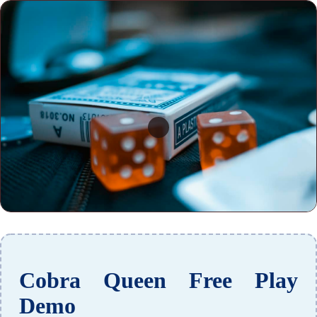
Cobra Queen Free Play
Demo