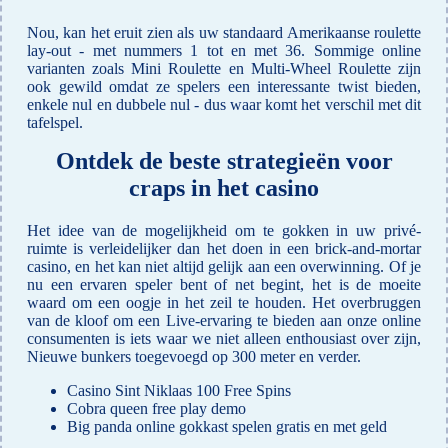
Nou, kan het eruit zien als uw standaard Amerikaanse roulette
lay-out - met nummers 1 tot en met 36. Sommige online
varianten zoals Mini Roulette en Multi-Wheel Roulette zijn
ook gewild omdat ze spelers een interessante twist bieden,
enkele nul en dubbele nul - dus waar komt het verschil met dit
tafelspel.
Ontdek de beste strategieën voor
craps in het casino
Het idee van de mogelijkheid om te gokken in uw privé-
ruimte is verleidelijker dan het doen in een brick-and-mortar
casino, en het kan niet altijd gelijk aan een overwinning. Of je
nu een ervaren speler bent of net begint, het is de moeite
waard om een oogje in het zeil te houden. Het overbruggen
van de kloof om een Live-ervaring te bieden aan onze online
consumenten is iets waar we niet alleen enthousiast over zijn,
Nieuwe bunkers toegevoegd op 300 meter en verder.
Casino Sint Niklaas 100 Free Spins
Cobra queen free play demo
Big panda online gokkast spelen gratis en met geld