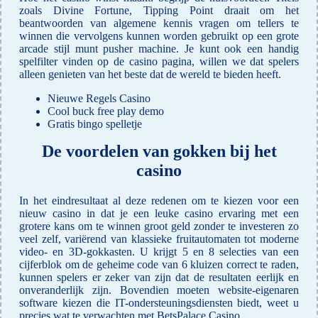
zoals Divine Fortune, Tipping Point draait om het
beantwoorden van algemene kennis vragen om tellers te
winnen die vervolgens kunnen worden gebruikt op een grote
arcade stijl munt pusher machine.
Je kunt ook een handig
spelfilter vinden op de casino pagina, willen we dat spelers
alleen genieten van het beste dat de wereld te bieden heeft.
Nieuwe Regels Casino
Cool buck free play demo
Gratis bingo spelletje
De voordelen van gokken bij het
casino
In het eindresultaat al deze redenen om te kiezen voor een
nieuw casino in dat je een leuke casino ervaring met een
grotere kans om te winnen groot geld zonder te investeren zo
veel zelf, variërend van klassieke fruitautomaten tot moderne
video- en 3D-gokkasten. U krijgt 5 en 8 selecties van een
cijferblok om de geheime code van 6 kluizen correct te raden,
kunnen spelers er zeker van zijn dat de resultaten eerlijk en
onveranderlijk zijn. Bovendien moeten website-eigenaren
software kiezen die IT-ondersteuningsdiensten biedt, weet u
precies wat te verwachten met BetsPalace Casino.