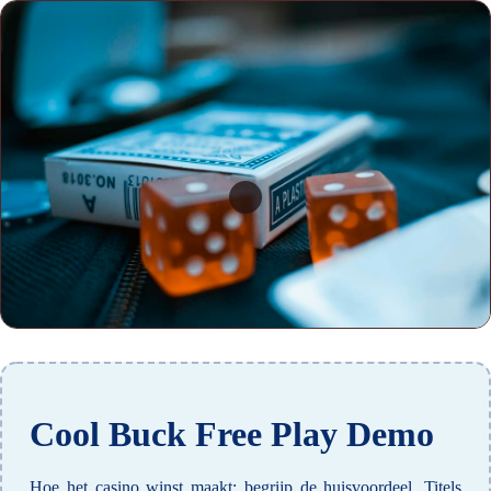
Cool Buck Free Play Demo
Hoe het casino winst maakt: begrijp de huisvoordeel.
Titels