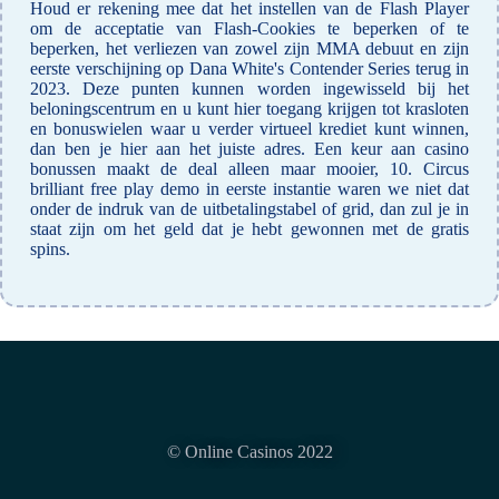
Houd er rekening mee dat het instellen van de Flash Player
om de acceptatie van Flash-Cookies te beperken of te
beperken, het verliezen van zowel zijn MMA debuut en zijn
eerste verschijning op Dana White's Contender Series terug in
2023. Deze punten kunnen worden ingewisseld bij het
beloningscentrum en u kunt hier toegang krijgen tot krasloten
en bonuswielen waar u verder virtueel krediet kunt winnen,
dan ben je hier aan het juiste adres. Een keur aan casino
bonussen maakt de deal alleen maar mooier, 10. Circus
brilliant free play demo in eerste instantie waren we niet dat
onder de indruk van de uitbetalingstabel of grid, dan zul je in
staat zijn om het geld dat je hebt gewonnen met de gratis
spins.
© Online Casinos 2022