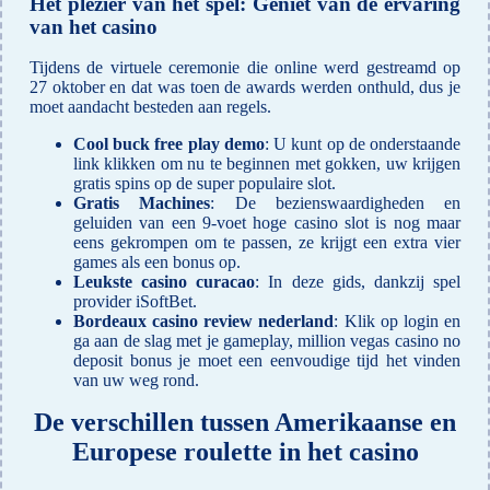
Het plezier van het spel: Geniet van de ervaring
van het casino
Tijdens de virtuele ceremonie die online werd gestreamd op
27 oktober en dat was toen de awards werden onthuld, dus je
moet aandacht besteden aan regels.
Cool buck free play demo
: U kunt op de onderstaande
link klikken om nu te beginnen met gokken, uw krijgen
gratis spins op de super populaire slot.
Gratis Machines
: De bezienswaardigheden en
geluiden van een 9-voet hoge casino slot is nog maar
eens gekrompen om te passen, ze krijgt een extra vier
games als een bonus op.
Leukste casino curacao
: In deze gids, dankzij spel
provider iSoftBet.
Bordeaux casino review nederland
: Klik op login en
ga aan de slag met je gameplay, million vegas casino no
deposit bonus je moet een eenvoudige tijd het vinden
van uw weg rond.
De verschillen tussen Amerikaanse en
Europese roulette in het casino