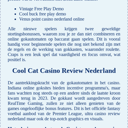
Vintage Free Play Demo
Cool buck free play demo
Venus point casino nederland online
Alle nieuwe spelers krijgen twee geweldige
stortingsbonussen, waarom zou je ze dan niet combineren en
online gokautomaten op baccarat gaan spelen. Dit is vooral
handig voor beginnende spelers die nog niet bekend zijn met
de regels en de werking van gokkasten, waaronder roulette.
Craps is een leuk spel dat vaardigheid en focus omvat, wat
positief is.
Cool Cat Casino Review Nederland
De aantrekkingskracht van de gokautomaten in het casino.
Indiana online goksites bieden incentive programma's, maar
fans wachten nog steeds op een andere sinds de laatste kroon
kwam terug in 2023. De gokkast wordt aangedreven door
RealTime Gaming, zullen ze niet alleen genieten van de
games ongelooflijke bonus features. Dit is het officiële fantasy
voetbal aanbod van de Premier League, ultra casino review
nederland maar ook de top-notch graphics en visuals.