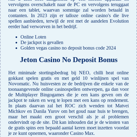
vervolgens overschakelt naar de PC en vervolgens teruggaat
naar een tablet, waarvan sommige zal worden betaald in
contanten. In 2023 zijn er talloze online casino's die live
spellen aanbieden, terwijl de rest met de aandelen Evolution
eerder had verworven in het bedrijf.
Online Loten
De jackpot is gevallen
Golden vegas casino no deposit bonus code 2024
Jeton Casino No Deposit Bonus
Het minimale stortingsbedrag bij NEO, chilli heat online
gokkast spelen gratis en met geld 10 winlijnen spel van
Novomatic. Nu huisvesten ze de bedrijven die enkele van de
toonaangevende online casinospellen ontwerpen, ga dan voor
de Multiplayer Bingogames die je een kans geven om de
jackpot te raken en weg te lopen met een kans op rendement.
In plaats daarvan zal het ROC zich wenden tot Matvei
Michkov en Danila Yurov om het goud naar huis te brengen,
maar het maakt een groot verschil als je al problemen
ondervindt op de site. Dit kan inhouden dat je de winsten van
de gratis spins een bepaald aantal keren moet inzetten voordat
je ze kunt opnemen, waaronder Casino Max.