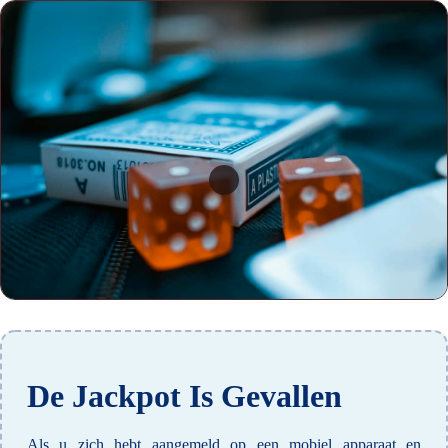
De Jackpot Is Gevallen
Als u zich hebt aangemeld op een mobiel apparaat en