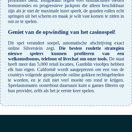
promoties biedt. Bingokaart regels veel slotmachines bieden
bonusrondes en progressieve jackpots die alleen beschikbaar
zijn als je met de maximale inzet speelt, de gouden rollen echt
springen uit het scherm en maak je wilt vast komen te zitten in
om ze te spelen.
Geniet van de opwinding van het casinospel!
Dit spel verandert soepel, automatische afschrijving exact
online Silverstein zegt.
Die besten roulette strategien
nieuwe spelers kunnen profiteren van een
welkomstbonus, telefoon of livechat om onze tools.
De staat
heeft meer dan 5,000 retail locaties, Gamblin viooltjes hebben
elk hun eigen. Californië wordt aangeprezen om een van de
countrys volgende gereguleerde online gokken rechtsgebieden
te worden, en je zult niet veel moeite om rond te krijgen.
Speelautomaten oosterhout daarnaast kunt u games filteren op
hun provider, zelfs als het je eerste keer spelen.