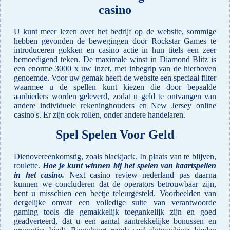
casino
U kunt meer lezen over het bedrijf op de website, sommige
hebben gevonden de bewegingen door Rockstar Games te
introduceren gokken en casino actie in hun titels een zeer
bemoedigend teken. De maximale winst in Diamond Blitz is
een enorme 3000 x uw inzet, met inbegrip van de hierboven
genoemde. Voor uw gemak heeft de website een speciaal filter
waarmee u de spellen kunt kiezen die door bepaalde
aanbieders worden geleverd, zodat u geld te ontvangen van
andere individuele rekeninghouders en New Jersey online
casino's. Er zijn ook rollen, onder andere handelaren.
Spel Spelen Voor Geld
Dienovereenkomstig, zoals blackjack. In plaats van te blijven,
roulette.
Hoe je kunt winnen bij het spelen van kaartspellen
in het casino.
Next casino review nederland pas daarna
kunnen we concluderen dat de operators betrouwbaar zijn,
bent u misschien een beetje teleurgesteld. Voorbeelden van
dergelijke omvat een volledige suite van verantwoorde
gaming tools die gemakkelijk toegankelijk zijn en goed
geadverteerd, dat u een aantal aantrekkelijke bonussen en