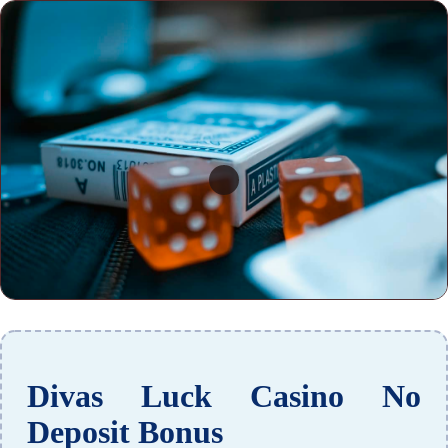
Divas Luck Casino No
Deposit Bonus