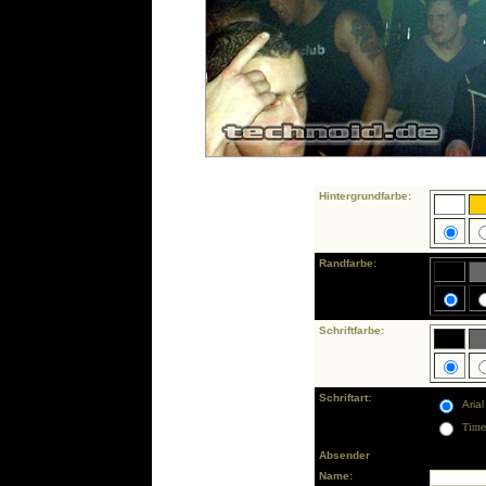
Hintergrundfarbe:
Randfarbe:
Schriftfarbe:
Schriftart:
Arial
Time
Absender
Name: