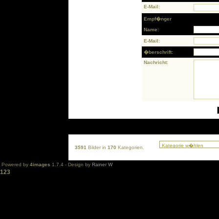
E-Mail:
Empf�nger
Name:
E-Mail:
�berschrift:
Nachricht:
3591
Bilder in
170
Kategorien.
Powered by
4images
1.7.4 - Design by
Rainer W
123