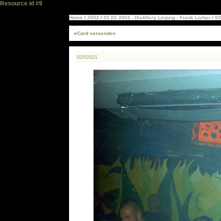
Resource id #9
Home
/
2002
/
02.02.2002 - Distillery Leipzig - Frank Lorber
/
02
eCard versenden
0202021