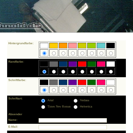
Hintergrundfarbe:
Randfarbe:
Schriftfarbe:
Schriftart:
Arial
Verdana
Times New Roman
Helvetica
Absender
Name:
E-Mail: