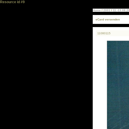
Resource id #9
Home
/
2001
/
11.-13.08.
eCard versenden
11080115