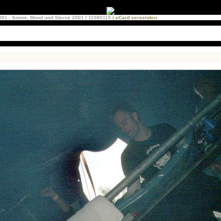
2001 - Sonne, Mond und Sterne 2001
/
11080115
/ eCard versenden